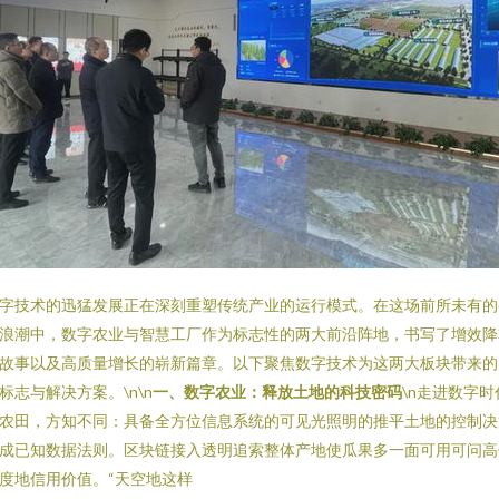
字技术的迅猛发展正在深刻重塑传统产业的运行模式。在这场前所未有的
浪潮中，数字农业与智慧工厂作为标志性的两大前沿阵地，书写了增效降
故事以及高质量增长的崭新篇章。以下聚焦数字技术为这两大板块带来的
标志与解决方案。\n\n
一、数字农业：释放土地的科技密码
\n走进数字时
农田，方知不同：具备全方位信息系统的可见光照明的推平土地的控制决
成已知数据法则。区块链接入透明追索整体产地使瓜果多一面可用可问高
度地信用价值。“天空地这样