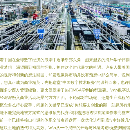
着中国在全球数字经济的浪潮中逐渐崭露头角，越来越多的海外学子怀揣
业梦想，渴望回到祖国的怀抱，抓住这个时代最大的机遇。许多人带着国
的视野和创新的想法回国，却发现赢得市场并没有预想中那么简单。说到
，想真正成为商业精英，先把这堂“中国数字技术服务”的课补回来，也许
握多少西方管理经验、更比仅仅读了热门MBA学到的都重要。\n\n数字
经深深融入商业活动场景的方方面面。不论你对市场端、还是生产流程的
概念多么得心应手，问题的关键早已变成“你想要去创业的那一刻起所有
能不能完美地被方案式的思维预先找齐和筛选把稳透彻答案操作来完整布
前一个已经将接口打通的体系全节奏得盘再一盘优化进行到底”?幸好近几
这块土地的迭代特别高效。\n\n从一个局部的开端与风险考虑:无数归国