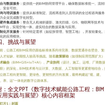
台与数据服务
：提供统一的BIM协同管理平台，确保数据标准统一、流转
、安全可控。
询与培训服务
：提供从标准制定、流程再造到人员培训的全过程咨询服务
力企业完成数字化转型。
硬件集成服务
：整合无人机倾斜摄影、激光扫描、GIS、物联网等技术与
IM平台，实现空地一体、虚实结合的数据采集与应用。
制化开发服务
：针对特定需求（如征拆管理、智慧工地），开发轻量化、
化的应用模块。
四、挑战与展望
前，公路工程BIM应用仍面临标准体系尚待完善、数据贯通存在壁垒、复
人才短缺、初期投入较高等挑战。随着
政策驱动
（如强制应用范围扩大）
术融合
（BIM+GIS+IoT+AI）、
产业协同
（设计、施工、运维、厂商数
联）的深化，BIM技术将与云计算、大数据、人工智能等更紧密地结合，
公路工程向更智能、更绿色、更韧性的方向发展，最终构建起“规、建、
、养、运”一体化的数字公路体系。
附：全文PPT《数字技术赋能公路工程：BIM
应用实践与展望》核心内容框架
灯片1：封面