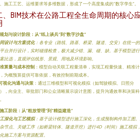
、施工工艺、运维要求等多维数据，形成了一个高度集成的“数字孪生”。
二、BIM技术在公路工程全生命周期的核心
用
. 规划与设计阶段：从“纸上谈兵”到“数字沙盘”
同设计与方案优化
：各专业（路线、路基、桥梁、隧道、交安）在统一的
平台并行设计，实时碰撞检查，极大减少错、漏、碰、缺。基于模型进行
案比选，直观评估线形、景观、用地及环境影响。
准算量与成本控制
：模型自动关联工程量清单，实现工程量快速、精准计
，为概预算提供可靠依据，有效控制前期成本。
可视化沟通与决策
：通过三维模型和可视化模拟（如驾驶模拟、日照分
），向业主、审批部门和公众清晰展示设计意图，提升沟通效率和决策科
。
. 施工阶段：从“粗放管理”到“精益建造”
工深化与工艺模拟
：基于设计模型进行施工深化，生成预制构件加工图。
杂节点、关键工序（如桥梁转体、隧道开挖）进行4D（时间）施工模拟
化施工方案与资源配置。