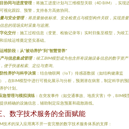
目协同与进度管理
：将施工进度计划与三维模型关联（4D BIM），实现
可视化跟踪、预警，支持各方高效协同。
量与安全管理
：将质量验收标准、安全检查点与模型构件关联，实现质量
信息的现场实时采集与追溯。
字化交付
：施工过程信息（变更、检验记录等）实时归集至模型，为竣工
和后续运维奠定坚实基础。
. 运维阶段：从“被动养护”到“智慧管养”
产与信息集成管理
：竣工BIM模型成为包含所有设施设备信息的数字资产
，便于快速检索、定位与查询。
防性养护与科学决策
：结合物联网（IoT）传感器数据（如结构健康监
），在BIM模型中进行可视化展示与分析，预测潜在病害，制定科学的预
养护计划。
应急管理与模拟演练
：在突发事件（如交通事故、地质灾害）中，BIM模
提供精确的设施信息，辅助制定应急预案和疏散路线。
三、数字技术服务的全面赋能
IM技术的深入应用离不开一套完整的数字技术服务体系的支撑：