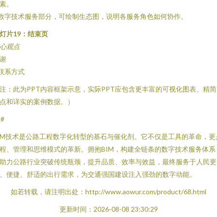
素。
 数字技术服务部分，可绘制生态图，说明各服务角色如何协作。
灯片19：结束页
心观点
谢
 联系方式
注：此为PPT内容框架示意，实际PPT应包含更丰富的可视化图表、精简
点和详实的案例数据。）
##
IM技术是公路工程数字化转型的基石与催化剂。它不仅是工具的革命，更
程、管理和思维模式的革新。拥抱BIM，构建全链条的数字技术服务体系
助力公路行业突破传统瓶颈，提升品质、效率与效益，最终服务于人民更
、便捷、舒适的出行需求，为交通强国建设注入强劲的数字动能。
如若转载，请注明出处：http://www.aowur.com/product/68.html
更新时间：2026-08-08 23:30:29